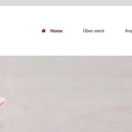
Home
Über mich
An